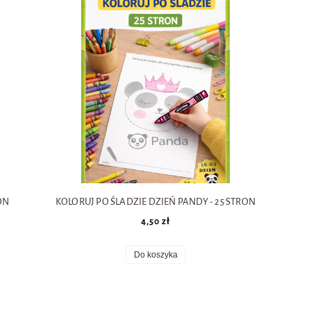
 POMOCE I KARTY
LOGOPEDIA POMOCE DYDAKTYCZNE
DZIEŃ DYNI POMO
ANDRZEJKI POMOCE I KARTY
MIKOŁAJ POMOCE I KARTY
ZIMA POMOCE I 
ARTY
DZIEŃ BABCI I DZIADKA POMOCE
DZIEŃ BABCI I DZIADKA POMOCE
DINOZAURY POMOCE I KARTY
DZIEŃ PĄCZKA POMOCE I KARTY
ON
KOLORUJ PO ŚLADZIE DZIEŃ PANDY - 25 STRON
4,50 zł
Do koszyka