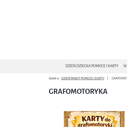
DZIEŃ DZIECKA POMOCE I KARTY
W
Jesteś w:
DZIEŃ PANDY POMOCE I KARTY
GRAFOMO
ZAKOŃCZENIE ROKU POMOCE
DZIEŃ 
GRAFOMOTORYKA
DZIEŃ ZIEMI POMOCE I KARTY
DZIEŃ
PTAKI - POMOCE I KARTY
MAR