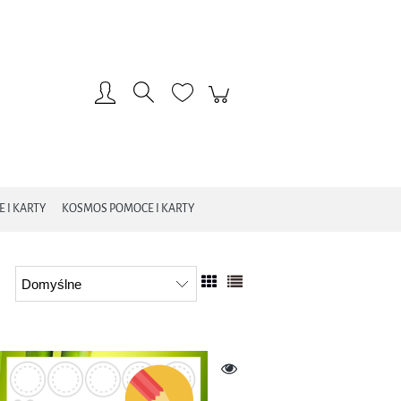
Zarejestruj się
Zaloguj się
 I KARTY
KOSMOS POMOCE I KARTY
 I KARTY
WIELKANOC POMOCE I KARTY
MARCOWA POGODA POMOCE I KARTY
KARTY
JESIEŃ POMOCE I KARTY