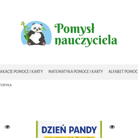
AKACJE POMOCE I KARTY
MATEMATYKA POMOCE I KARTY
ALFABET POMOCE
TORYKA
MAMY I TATY POMOCE
DZIEŃ PSZCZOŁY POMOCE I KARTY
WIOSNA - POMOCE
 CZEKOLADY POMOCE I KARTY
DZIEŃ SKARPETKI POMOCE I KARTY
MENU
COWA POGODA
DZIEŃ KOBIET POMOCE I KARTY
FERIE ZIMOWE POMOCE I 