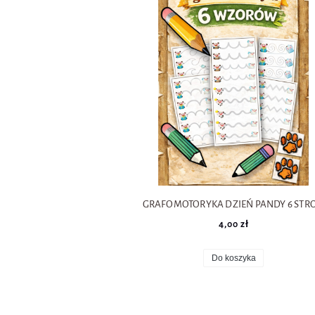
OWOCE I WARZYWA POMOCE
MATEMATYKA
DZIEŃ JEŻA POMOCE I KARTY
BOŻE NARODZENIE POMOCE I K
GRAFOMOTORYKA DZIEŃ PANDY 6 STR
4,00 zł
Do koszyka