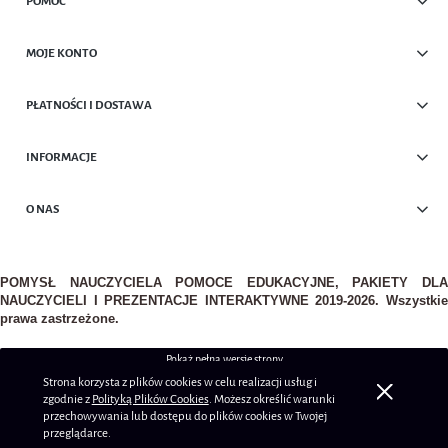
POMOC
MOJE KONTO
PŁATNOŚCI I DOSTAWA
INFORMACJE
O NAS
POMYSŁ NAUCZYCIELA POMOCE EDUKACYJNE, PAKIETY DLA
NAUCZYCIELI I PREZENTACJE INTERAKTYWNE 2019-2026. Wszystkie
prawa zastrzeżone.
Pokaż pełną wersję strony
Strona korzysta z plików cookies w celu realizacji usług i
Sklep internetowy Shoper.pl
zgodnie z
Polityką Plików Cookies
. Możesz określić warunki
przechowywania lub dostępu do plików cookies w Twojej
przeglądarce.