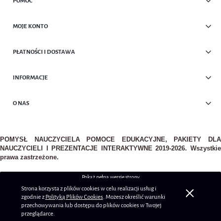
POMOC
MOJE KONTO
PŁATNOŚCI I DOSTAWA
INFORMACJE
O NAS
POMYSŁ NAUCZYCIELA POMOCE EDUKACYJNE, PAKIETY DLA
NAUCZYCIELI I PREZENTACJE INTERAKTYWNE 2019-2026. Wszystkie
prawa zastrzeżone.
Pokaż pełną wersję strony
Strona korzysta z plików cookies w celu realizacji usług i
Sklep internetowy Shoper.pl
zgodnie z
Polityką Plików Cookies
. Możesz określić warunki
przechowywania lub dostępu do plików cookies w Twojej
przeglądarce.